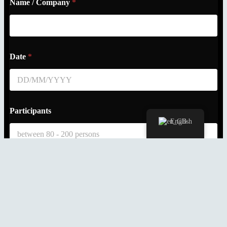
Name / Company
*
Date
*
Participants
English
E-mail address
*
Phone number
*