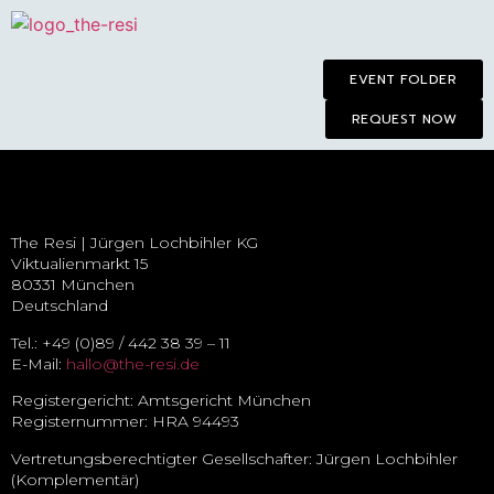
EVENT FOLDER
REQUEST NOW
The Resi | Jürgen Loch­bihler KG
Vik­tualien­markt 15
80331 München
Deutschland
Tel.: +49 (0)89 / 442 38 39 – 11
E-Mail:
hallo@the-resi.de
Register­gericht: Amts­gericht München
Register­nummer: HRA 94493
Ver­tretungs­berechtigter Gesell­schafter: Jürgen Loch­bihler
(Komplementär)