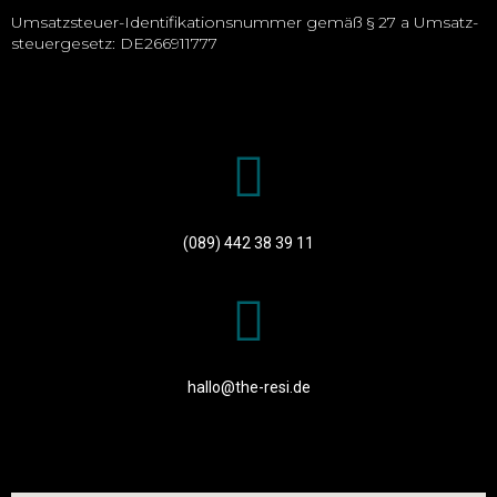
Umsatz­steuer-Ident­ifikations­nummer gemäß § 27 a Umsatz­
steuer­gesetz: DE266911777
(089) 442 38 39 11
hallo@the-resi.de